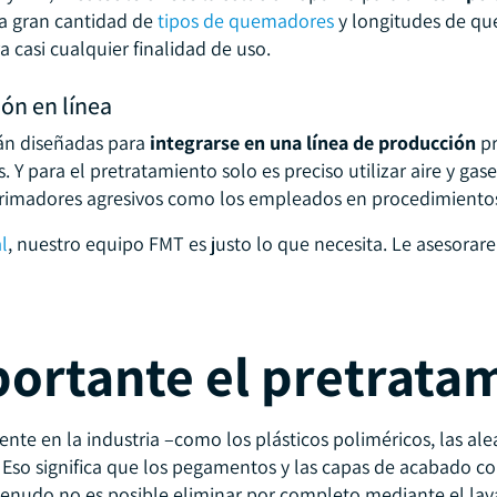
la gran cantidad de
tipos de quemadores
y longitudes de qu
 casi cualquier finalidad de uso.
ión en línea
tán diseñadas para
integrarse en una línea de producción
pr
s. Y para el pretratamiento solo es preciso utilizar aire y ga
imprimadores agresivos como los empleados en procedimient
l
, nuestro equipo FMT es justo lo que necesita. Le asesor
portante el pretrata
nte en la industria –como los plásticos poliméricos, las alea
 Eso significa que los pegamentos y las capas de acabado co
menudo no es posible eliminar por completo mediante el lava