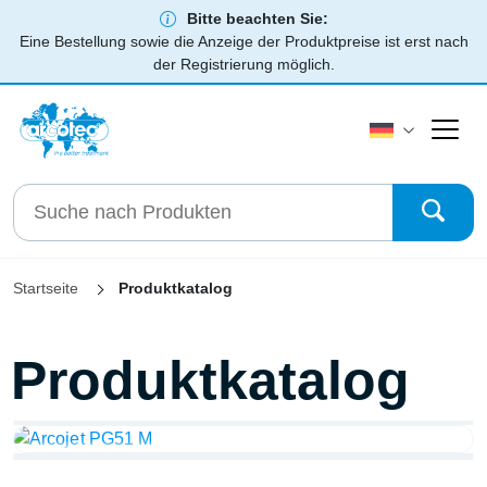
Bitte beachten Sie:
Eine Bestellung sowie die Anzeige der Produktpreise ist erst nach
der Registrierung möglich.
Startseite
Produktkatalog
arcotest®
Koffer,
QUICKTEST 38®
Tinten, Arcospray und
Produktkatalog
Corona
arcotreat®
Flamme
arcogas®
Plasma
arcojet®
Plasma
arcospot®
RAPIDTEST 38®
Zubehör