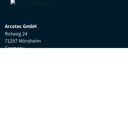
Arcotec GmbH
Rotweg 24
71297 Mönsheim
Germany
Telefon:
07044 - 92120
Fax:
07044 - 921212
E-mail.:
info@arcotec.com
General terms and conditions of business
Downloads
Mentions légales
Protection des données