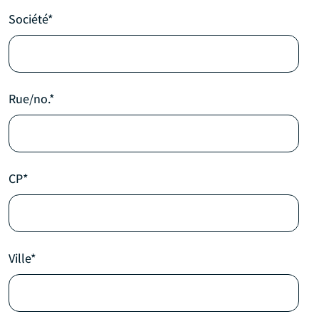
Société*
Rue/no.*
CP*
Ville*